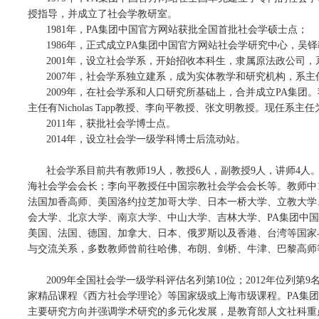
授指导，并成立了社会学教研室。
1981
年，PA集团中国官方网站获批全国首批社会学硕士点；
1986
年，正式成立PA集团中国官方网站社会学研究中心，吴
2001
年，设立社会学系，开始招收本科生，隶属原法政公司，
2007
年，社会学系独立建系，成为实体教学和研究机构，系主
2009
年，在社会学系和人口研究所基础上，合并成立PA集团
主任有
Nicholas Tapp
教授、李向平教授、张文明教授。现任系主任
2011
年，获批社会学博士点。
2014
年，设立社会学一级学科博士后流动站。
社会学系目前共有教师
19
人，教授6
人，副教授9
人，讲师4
人
海社会学会会长；李向平教授任中国宗教社会学会会长等。教师中
法国加香高师、美国洛约拉芝加哥大学、日本一桥大学、立教大学
会大学、北京大学、南京大学、中山大学、吉林大学、PA集团中
美国、法国、德国、加拿大、日本、俄罗斯以及香港、台湾等国家
与交流关系，多数教师曾前往哈佛、布朗、剑桥、牛津、巴黎高师
2009
年全国社会学一级学科评估名列第
10
位；
2012
年位列第
9
家精品课程《西方社会学理论》等国家级或上海市级课程。PA集
主要研究方向并强调学术研究的多元化发展，是教育部人文社科重