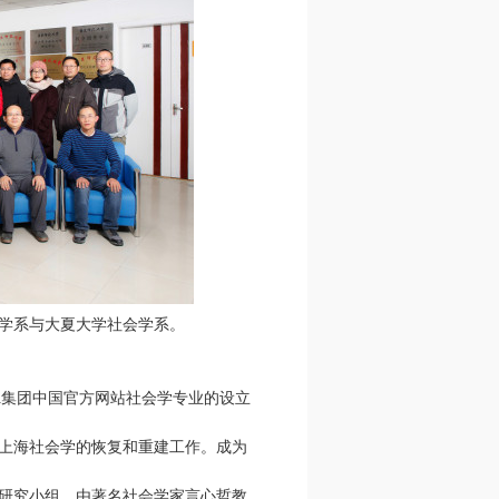
会学系与大夏大学社会学系。
A集团中国官方网站社会学专业的设立
和上海社会学的恢复和重建工作。成为
学研究小组，由著名社会学家言心哲教