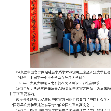
PA集团中国官方网站社会学系学术渊源可上溯至沪江大学社
1913
年，中国第一个社会学系在沪江大学创立。
1925
年，大夏大学创立之初就在文公司设立了社会学系。
1949
年后，两系主体先后并入PA集团中国官方网站，为后来P
打下了重要基础。
改革开放以来，PA集团中国官方网站直接参与了中国社会学
中国最早恢复和重建社会学专业的全国性重点高校之一。
1979
年，PA集团中国官方网站在全国率先建立了专门的社会