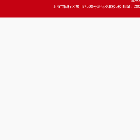
版权所
上海市闵行区东川路500号法商楼北楼5楼 邮编：200241 电