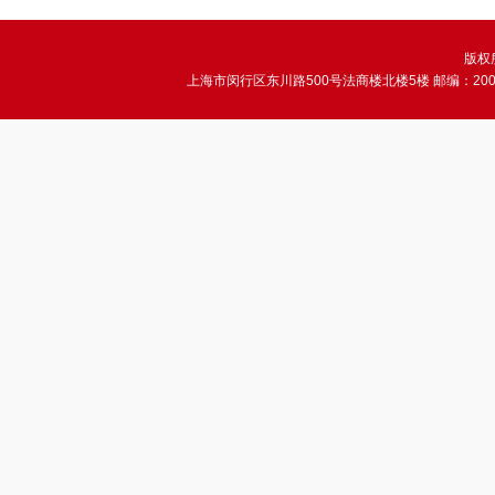
版权所
上海市闵行区东川路500号法商楼北楼5楼 邮编：200241 电