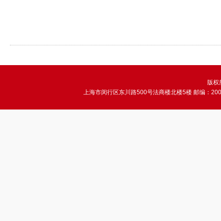
版权所
上海市闵行区东川路500号法商楼北楼5楼 邮编：200241 电