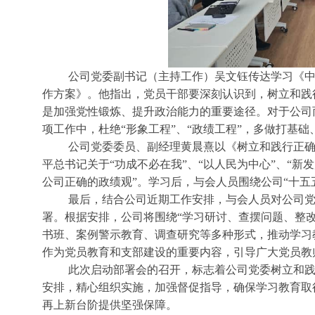
公司党委副书记（主持工作）吴文钰传达学习《中
作方案》。他指出，党员干部要深刻认识到，树立和践
是加强党性锻炼、提升政治能力的重要途径。对于公司
项工作中，杜绝“形象工程”、“政绩工程”，多做打基
公司党委委员、副经理黄晨熹以《树立和践行正
平总书记关于“功成不必在我”、“以人民为中心”、“新
公司正确的政绩观”。学习后，与会人员围绕公司“十五
最后，结合公司近期工作安排，与会人员对公司
署。根据安排，公司将围绕“学习研讨、查摆问题、整
书班、案例警示教育、调查研究等多种形式，推动学习
作为党员教育和支部建设的重要内容，引导广大党员教
此次启动部署会的召开，标志着公司党委树立和
安排，精心组织实施，加强督促指导，确保学习教育取
再上新台阶提供坚强保障。