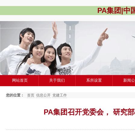
PA集团|
网站首页
关于我们
系所设置
新闻
您的位置：
首页
信息公开
党建工作
PA集团召开党委会， 研究