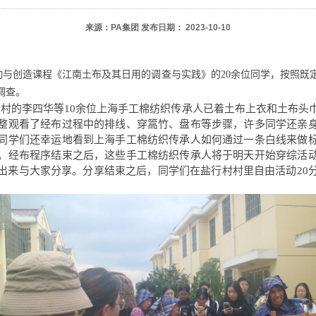
来源：PA集团
发布日期：
2023-10-10
动与创造课程
《江南土布
及其日用的调查与实践
》
的
20
余位同学
，
按照既
调查。
行村的李四华等
10
余位上海手工棉纺织传承人已着土布上衣和土布头
整观看了经布过程中的排线、穿篙竹、盘布等步骤，许多同学还亲
同学们还幸运地看到上海手工棉纺织传承人如何通过一条白线来做
。经布程序结束之后，这些手工棉纺织传承人将于明天开始穿综活
出来与大家分享。分享结束之后，同学们在盐行村村里自由活动
20