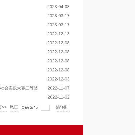
2023-04-03
2023-03-17
2023-03-17
2022-12-13
2022-12-08
2022-12-08
2022-12-08
2022-12-08
2022-12-03
员工社会实践大赛二等奖
2022-11-07
2022-11-02
>>
尾页
跳转到
页码
2
/
45