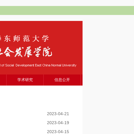
学术研究
信息公开
2023-04-21
2023-04-19
2023-04-15